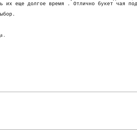
ь их еще долгое время . Отлично букет чая по
ыбор.
а .