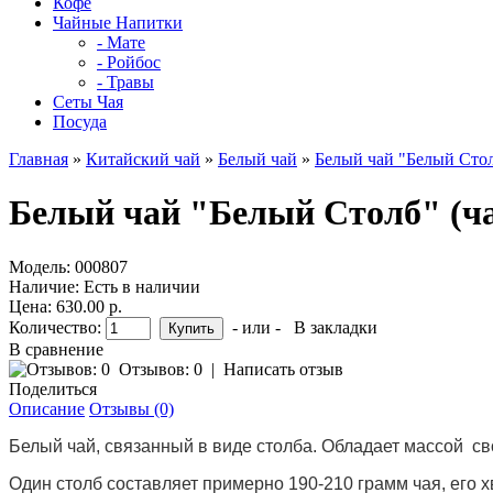
Кофе
Чайные Напитки
- Мате
- Ройбос
- Травы
Сеты Чая
Посуда
Главная
»
Китайский чай
»
Белый чай
»
Белый чай "Белый Стол
Белый чай "Белый Столб" (ча
Модель:
000807
Наличие:
Есть в наличии
Цена: 630.00 р.
Количество:
- или -
В закладки
В сравнение
Отзывов: 0
|
Написать отзыв
Поделиться
Описание
Отзывы (0)
Белый чай, связанный в виде столба. Обладает массой св
Один столб составляет примерно 190-210 грамм чая, его х